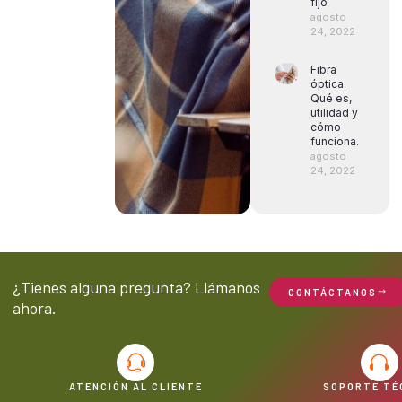
fijo
agosto
24, 2022
Fibra
óptica.
Qué es,
utilidad y
cómo
funciona.
agosto
24, 2022
¿Tienes alguna pregunta? Llámanos
CONTÁCTANOS
ahora.
ATENCIÓN AL CLIENTE
SOPORTE TÉ