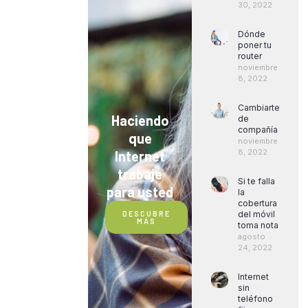
30, 2022
Dónde
poner tu
router
noviembre
8, 2022
Cambiarte
Haciendo
de
compañía
que
noviembre
8, 2022
Internet
trabaje
Si te falla
para usted
la
cobertura
DESCUBRE
del móvil
MÁS
toma nota
agosto
24, 2022
Internet
sin
teléfono